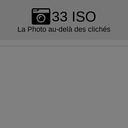
Skip
to
33 ISO
content
La Photo au-delà des clichés
Primary
Navigation
Menu