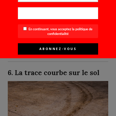
contraste fort entre une ombre fine et une
ombre compacte
composition simple mais parfaitement équilibrée
netteté qui renforce le caractère quasi graphique
En continuant, vous acceptez la politique de
confidentialité
de la scène
aucune lecture figurative immédiate →
abstraction pure
6. La trace courbe sur le sol