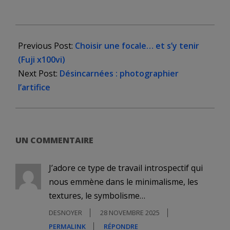
2025-
11-
Previous Post:
Choisir une focale… et s’y tenir
23
(Fuji x100vi)
Next Post:
Désincarnées : photographier
l’artifice
UN COMMENTAIRE
J’adore ce type de travail introspectif qui
nous emmène dans le minimalisme, les
textures, le symbolisme…
DESNOYER
28 NOVEMBRE 2025
PERMALINK
RÉPONDRE