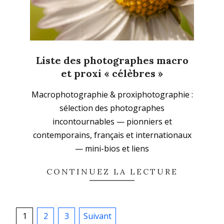
Liste des photographes macro
et proxi « célèbres »
2025-
Macrophotographie & proxiphotographie :
09-
sélection des photographes
21
incontournables — pionniers et
contemporains, français et internationaux
— mini-bios et liens
CONTINUEZ LA LECTURE
Pagination
1
2
3
Suivant