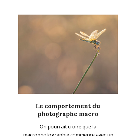
Abonnez-vous à la
Le comportement du
photographe macro
newsletter
2026-
On pourrait croire que la
04-
Ne ratez plus l'actualité du magazine 33sio
macrophotographie commence avec un