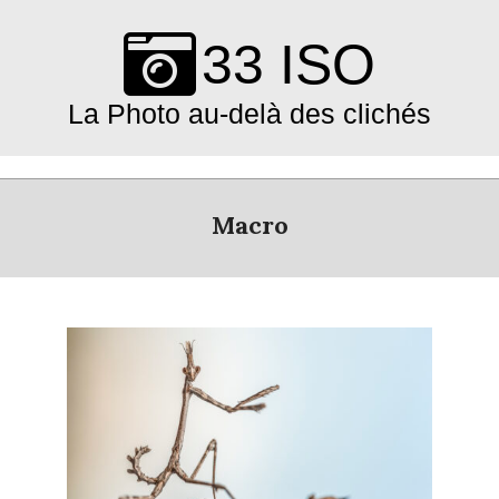
Skip
to
33 ISO
content
La Photo au-delà des clichés
Primary
Navigation
Macro
Menu