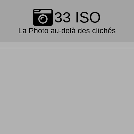
Skip
to
33 ISO
content
La Photo au-delà des clichés
Primary
Navigation
Menu