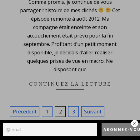
Comme promis, je continue de vous
01-
partager l’histoire de mes clichés
Cet
04
épisode remonte à août 2012. Ma
compagne était enceinte et son
accouchement était prévu pour la fin
septembre. Profitant d’un petit moment
disponible, je décidais d’aller réaliser
quelques prises de vue en macro. Ne
disposant que
CONTINUEZ LA LECTURE
Pagination
Précédent
1
2
3
Suivant
des
publications
Politique de confidentialité
Designed using
Unos Premium
. Powered by