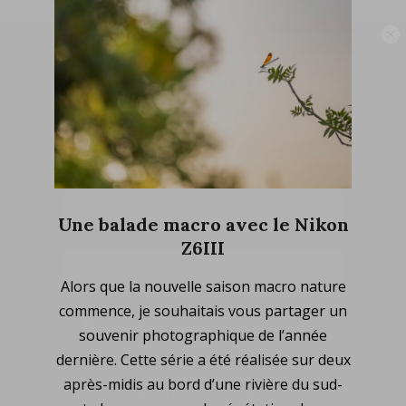
Abonnez-vous à la
newsletter
Ne ratez plus l'actualité du magazine 33sio
Une balade macro avec le Nikon
Z6III
2025-
Alors que la nouvelle saison macro nature
04-
commence, je souhaitais vous partager un
07
En continuant, vous acceptez la politique de
souvenir photographique de l’année
confidentialité
dernière. Cette série a été réalisée sur deux
après-midis au bord d’une rivière du sud-