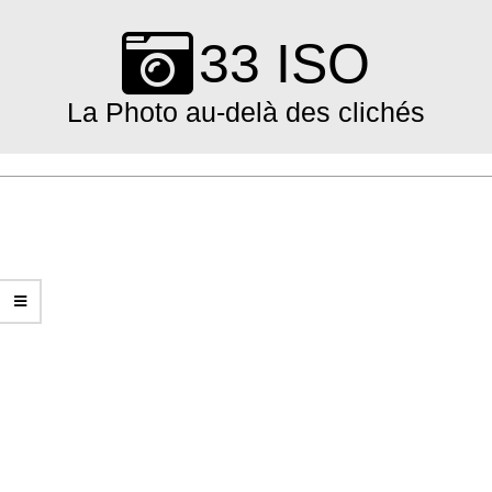
Skip
to
33 ISO
content
La Photo au-delà des clichés
Primary
Navigation
Menu