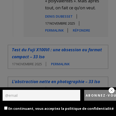
« polyvalentes ». Mais après
tout, on fait ce qu’on veut.
DENIS DUBESSET
17 NOVEMBRE 2025
PERMALINK
RÉPONDRE
Test du Fuji X100VI : une obsession au format
compact – 33 Iso
17 NOVEMBRE 2025
PERMALINK
L’abstraction nette en photographie – 33 Iso
23 NOVEMBRE 2025
PERMALINK
LAISSER UN COMMENTAIRE
En continuant, vous acceptez la politique de confidentialité
Votre adresse e-mail ne sera pas publiée.
Les