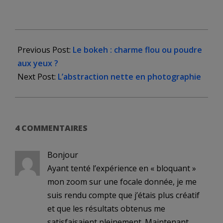
2025-
11-
Previous Post:
Le bokeh : charme flou ou poudre
16
aux yeux ?
Next Post:
L’abstraction nette en photographie
4 COMMENTAIRES
Bonjour
Ayant tenté l’expérience en « bloquant »
mon zoom sur une focale donnée, je me
suis rendu compte que j’étais plus créatif
et que les résultats obtenus me
satisfaisaient pleinement. Maintenant