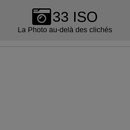
Skip
to
33 ISO
content
La Photo au-delà des clichés
Primary
Navigation
Menu