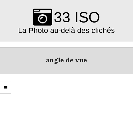
Skip
to
33 ISO
content
La Photo au-delà des clichés
Primary
Navigation
angle de vue
Menu