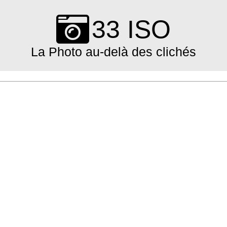
Skip
to
33 ISO
content
La Photo au-delà des clichés
Primary
Navigation
Menu