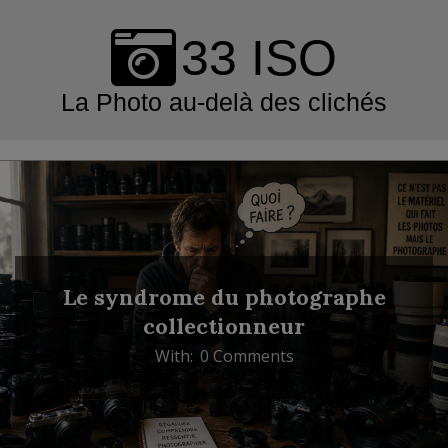
Skip
to
33 ISO
content
La Photo au-delà des clichés
Primary
Navigation
Menu
Le syndrome du photographe
collectionneur
With:
0 Comments