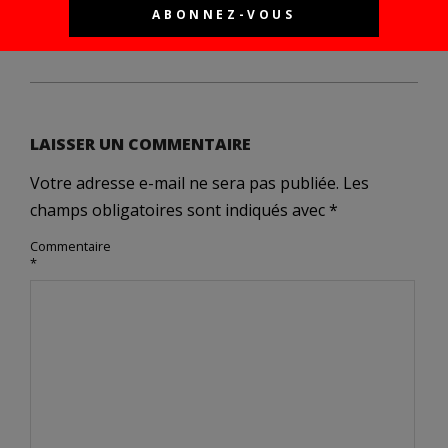
Next Post:
Fuji X100 vs X100vi : Retour à
Villefranche-sur-Mer, 12 ans plus tard
LAISSER UN COMMENTAIRE
Votre adresse e-mail ne sera pas publiée.
Les
champs obligatoires sont indiqués avec
*
Commentaire
*