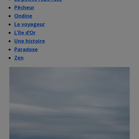
Pêcheur
Ondine
Le voyageur
L’île d’Or
Une histoire
Paradoxe
Zen