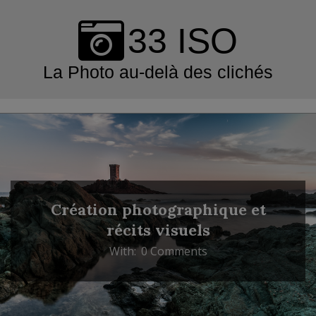
Skip
to
33 ISO
content
La Photo au-delà des clichés
Primary
Navigation
Menu
Création photographique et
récits visuels
With:
0 Comments