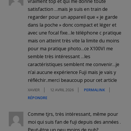
vraiment top et qui me donne toute
satisfaction …mais je suis en train de
regarder pour un appareil que « je garde
dans la poche » donc compact et léger et
avec une focal fixe…le téléphone c pratique
mais on atteint très vite la limite du moins
pour ma pratique photo…ce X100VI me
semble très intéressant …les
caractéristiques semblent me convenir…je
n’ai aucune expérience Fuji mais je vais y
réfléchir..merci beaucoup pour cet article
XAVIER
12 AVRIL 2026
PERMALINK
RÉPONDRE
Comme tjrs, très intéressant, même pour
moi qui suis fan de fuji depuis des années .
Peut-être un peu moins de pub?…