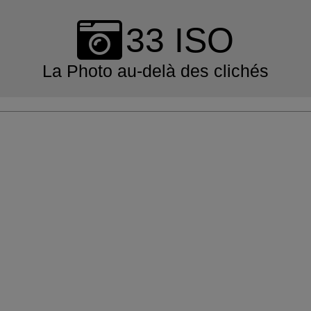
Skip
to
33 ISO
content
La Photo au-delà des clichés
Primary
Navigation
Menu