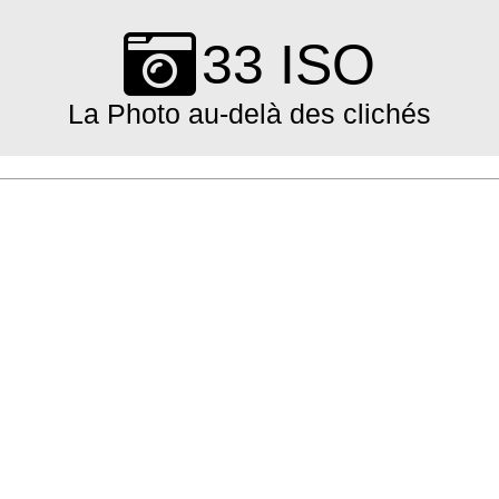
Skip
to
33 ISO
content
La Photo au-delà des clichés
Primary
Navigation
Menu