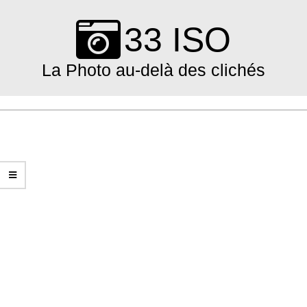
Skip
to
33 ISO
content
La Photo au-delà des clichés
Primary
Navigation
Menu