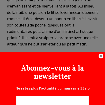
d’envahissant et de bienveillant à la fois. Au milieu
de la nuit, une pulsion le fit se lever mécaniquement
comme s’il était devenu un pantin en liberté. Il saisit
son couteau de poche, quelques outils
rudimentaires puis, animé d’un instinct artistique
primitif, il se mit à sculpter la branche avec une telle
ardeur qu’il ne put s’arrêter qu’au petit matin.
Comme il repensait sans cesse au cygne, il lui
semblait évident de tenter de donner cette
Abonnez-vous à la
apparence au bout de bois. Timothée n’avait jamais
appris l’art de la sculpture, mais alors qu’il enlevait
newsletter
de la matière pour révéler la quintessence de la
ramure, il s’étonna d’une sensation d’inhabituel en
Ne ratez plus l'actualité du magazine 33sio
lui, une sorte de jubilation. Lorsqu’il eut fini, il prit
un peu de recul et contempla son œuvre : C’était
une merveille. Il avait su recréer la présence de