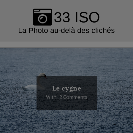
Skip
to
33 ISO
content
La Photo au-delà des clichés
Primary
Navigation
Menu
Le cygne
With:
2 Comments