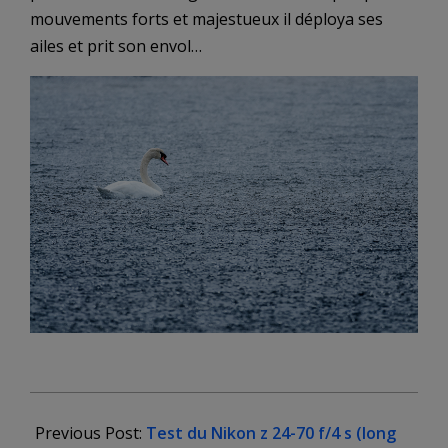
mouvements forts et majestueux il déploya ses
ailes et prit son envol…
2024-
03-
Previous Post:
Test du Nikon z 24-70 f/4 s (long