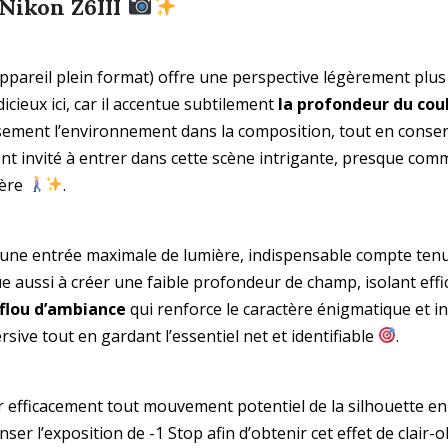
 Nikon Z6III
ppareil plein format) offre une perspective légèrement plus
dicieux ici, car il accentue subtilement
la profondeur du coul
sement l’environnement dans la composition, tout en conse
t invité à entrer dans cette scène intrigante, presque comme 
ière
.
et une entrée maximale de lumière, indispensable compte ten
ue aussi à créer une faible profondeur de champ, isolant eff
Abonnez-vous à la newsletter
flou d’ambiance
qui renforce le caractère énigmatique et in
rsive tout en gardant l’essentiel net et identifiable
.
Ne ratez plus l'actualité du magazine 33sio
er efficacement tout mouvement potentiel de la silhouette e
ser l’exposition de -1 Stop afin d’obtenir cet effet de clair-o