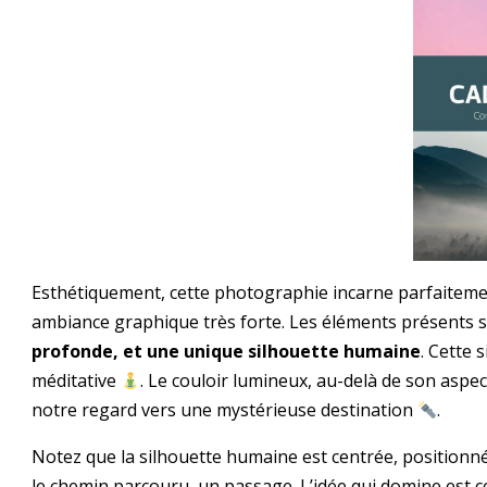
Esthétiquement, cette photographie incarne parfaiteme
ambiance graphique très forte. Les éléments présents son
profonde, et une unique silhouette humaine
. Cette
méditative
. Le couloir lumineux, au-delà de son aspe
notre regard vers une mystérieuse destination
.
Notez que la silhouette humaine est centrée, positionn
le chemin parcouru, un passage. L’idée qui domine est c