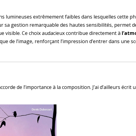
ons lumineuses extrêmement faibles dans lesquelles cette p
ur sa gestion remarquable des hautes sensibilités, permet d
En continuant, vous acceptez la politique de
confidentialité
e visible. Ce choix audacieux contribue directement à
l’atm
ue de l’image, renforçant l’impression d’entrer dans une sc
corde de l’importance à la composition. J’ai d’ailleurs écrit u