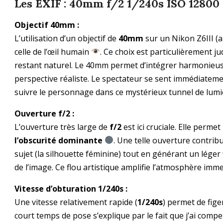
Les EXIF : 40mm f/2 1/240s ISO 12800
Objectif 40mm :
L’utilisation d’un objectif de
40mm
sur un Nikon Z6III (a
celle de l’œil humain
. Ce choix est particulièrement ju
restant naturel. Le 40mm permet d’intégrer harmonieu
perspective réaliste. Le spectateur se sent immédiatemen
suivre le personnage dans ce mystérieux tunnel de lum
Ouverture f/2 :
L’ouverture très large de
f/2
est ici cruciale. Elle perm
l’obscurité dominante
. Une telle ouverture contrib
sujet (la silhouette féminine) tout en générant un léger
de l’image. Ce flou artistique amplifie l’atmosphère imme
Vitesse d’obturation 1/240s :
Une vitesse relativement rapide (
1/240s
) permet de fig
court temps de pose s’explique par le fait que j’ai compen