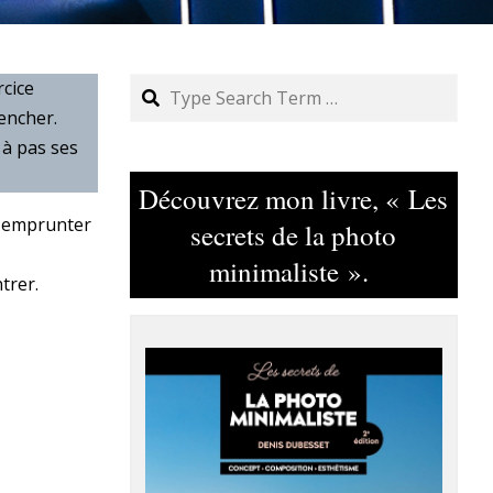
Search
rcice
encher.
 à pas ses
Découvrez mon livre, « Les
it emprunter
secrets de la photo
minimaliste ».
trer.