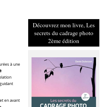
Découvrez mon livre, Les
secrets du cadrage photo
2ème édition
purées à une
é
plation
 guidant
et en avant
u
.