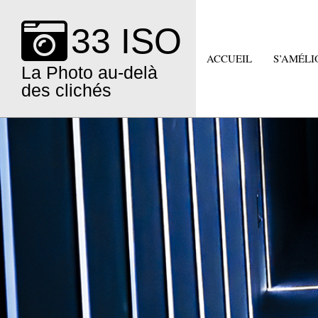
Skip
to
33 ISO
content
ACCUEIL
S’AMÉLI
La Photo au-delà
des clichés