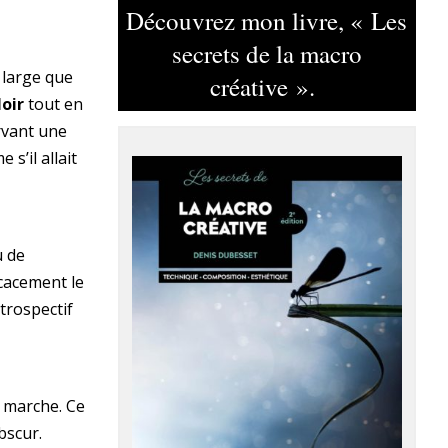
Découvrez mon livre, « Les
secrets de la macro
 large que
créative ».
oir
tout en
rvant une
s’il allait
u de
icacement le
trospectif
n marche. Ce
bscur.