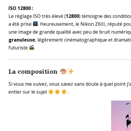
ISO 12800 :
Le réglage ISO très élevé (
12800
) témoigne des conditi
a été prise
. Heureusement, le Nikon Z6III, réputé po
une image de grande qualité avec peu de bruit numériqu
granuleuse
, légèrement cinématographique et dramatiq
futuriste
.
La composition
Si vous me suivez, vous savez sans doute à quel point j’ac
entier sur le sujet
.