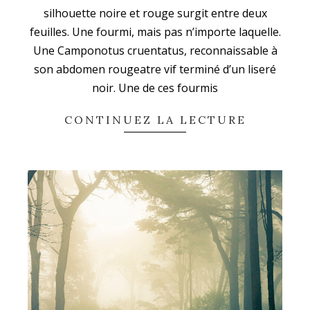
silhouette noire et rouge surgit entre deux
feuilles. Une fourmi, mais pas n’importe laquelle.
Abonnez-vous à la newsletter
Une Camponotus cruentatus, reconnaissable à
son abdomen rougeatre vif terminé d’un liseré
Ne ratez plus l'actualité du magazine 33sio
noir. Une de ces fourmis
CONTINUEZ LA LECTURE
En continuant, vous acceptez la politique de
confidentialité