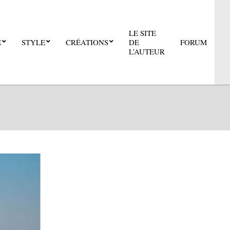
LE SITE
E
STYLE
CRÉATIONS
DE
FORUM
Pri
L’AUTEUR
Nav
Me