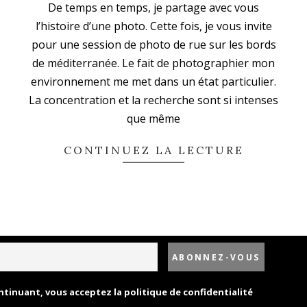
De temps en temps, je partage avec vous
02-
l’histoire d’une photo. Cette fois, je vous invite
04
pour une session de photo de rue sur les bords
de méditerranée. Le fait de photographier mon
environnement me met dans un état particulier.
La concentration et la recherche sont si intenses
que même
CONTINUEZ LA LECTURE
Politique de confidentialité
Designed using
Unos Premium
. Powered by
WordPress
.
ntinuant, vous acceptez la politique de confidentialité