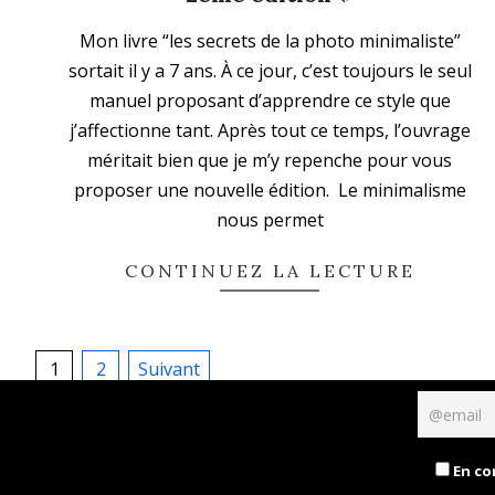
2024-
Mon livre “les secrets de la photo minimaliste”
04-
sortait il y a 7 ans. À ce jour, c’est toujours le seul
24
manuel proposant d’apprendre ce style que
j’affectionne tant. Après tout ce temps, l’ouvrage
méritait bien que je m’y repenche pour vous
proposer une nouvelle édition. Le minimalisme
nous permet
CONTINUEZ LA LECTURE
Pagination
1
2
Suivant
des
publications
En co