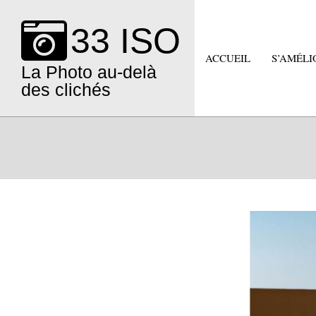
Skip
to
33 ISO
content
ACCUEIL
S’AMÉLI
La Photo au-delà
des clichés