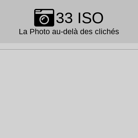
Skip
to
33 ISO
content
La Photo au-delà des clichés
Primary
Navigation
Menu