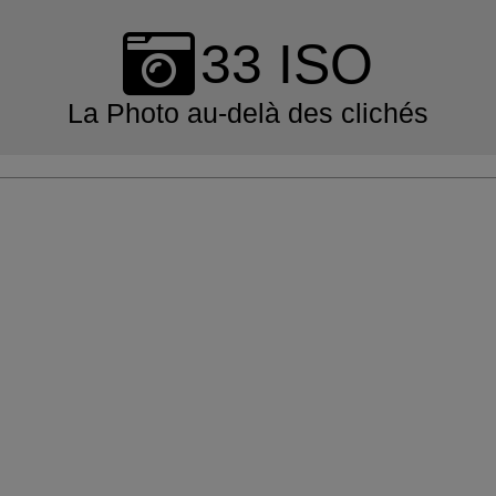
Skip
to
33 ISO
content
La Photo au-delà des clichés
Primary
Navigation
Menu