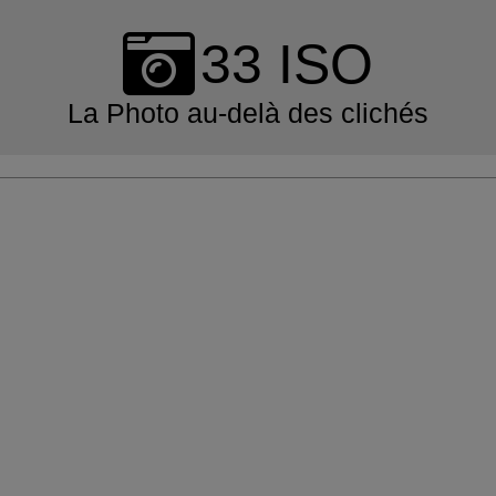
Skip
to
33 ISO
content
La Photo au-delà des clichés
Primary
Navigation
Menu