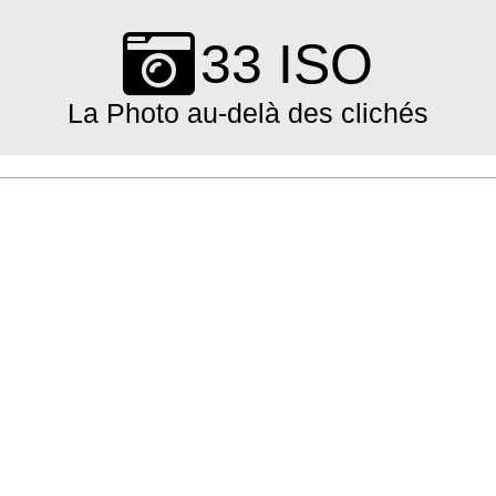
Skip
to
33 ISO
content
La Photo au-delà des clichés
Primary
Navigation
Menu