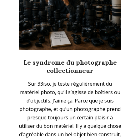
Le syndrome du photographe
collectionneur
2026-
Sur 33iso, je teste régulièrement du
05-
matériel photo, qu’il s’agisse de boîtiers ou
25
Abonnez-vous à la
d’objectifs. J’aime ça. Parce que je suis
newsletter
photographe, et qu’un photographe prend
presque toujours un certain plaisir à
utiliser du bon matériel. Il y a quelque chose
Ne ratez plus l'actualité du magazine 33sio
d’agréable dans un bel objet bien construit,