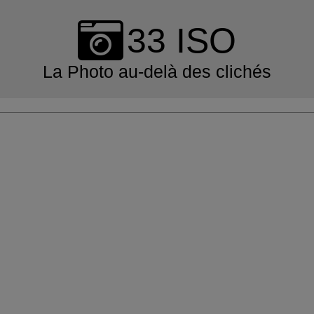
Skip
to
33 ISO
content
La Photo au-delà des clichés
Primary
Navigation
Menu