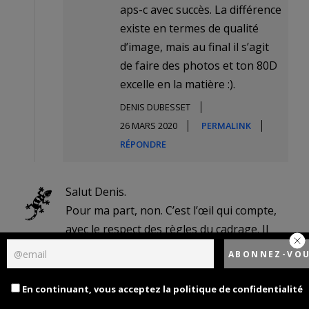
aps-c avec succès. La différence
existe en termes de qualité
d’image, mais au final il s’agit
de faire des photos et ton 80D
excelle en la matière :).
DENIS DUBESSET
26 MARS 2020
PERMALINK
RÉPONDRE
Salut Denis.
Pour ma part, non. C’est l’œil qui compte,
avec le respect des règles du cadrage. Il
suffit de voir ce que certains font avec un
Olga, voire avec des sténopés pour s’en
convaincre…
En continuant, vous acceptez la politique de confidentialité
J’utilise depuis quelques années un Nikon