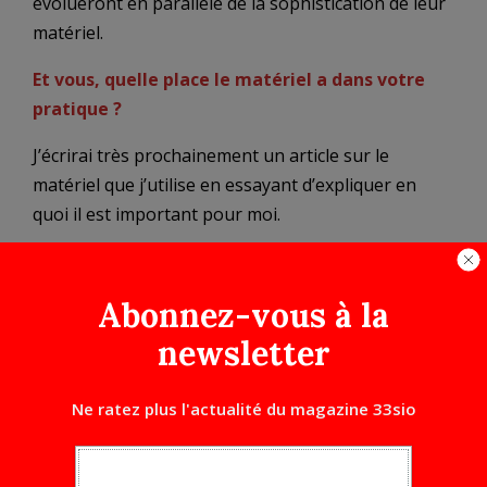
évolueront en parallèle de la sophistication de leur
matériel.
Et vous, quelle place le matériel a dans votre
pratique ?
J’écrirai très prochainement un article sur le
matériel que j’utilise en essayant d’expliquer en
quoi il est important pour moi.
En attendant, restez au chaud. Confinez-vous, mais
n’oubliez pas de faire des photos, chez vous, par la
Abonnez-vous à la
fenêtre…énormément de sujets sont à portée de
newsletter
main.
Je vous invite à regarder quelques vidéos de la chaine
Ne ratez plus l'actualité du magazine 33sio
Digitalrev (je m’excuse pour les non-anglophones) pour
lesquelles des photographes professionnels plus ou
moins célèbres se sont prêtés au jeu de tenter de