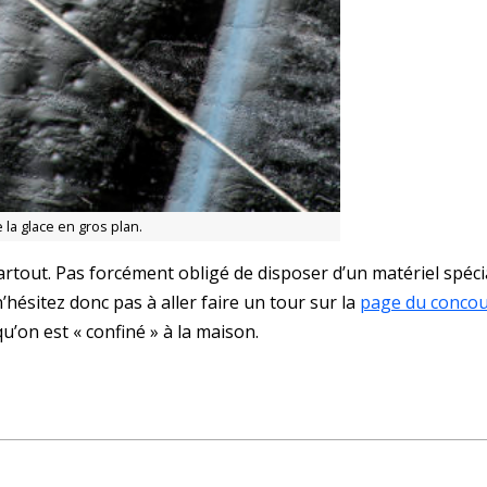
 la glace en gros plan.
tout. Pas forcément obligé de disposer d’un matériel spéci
’hésitez donc pas à aller faire un tour sur la
page du conco
Abonnez-vous à la newsletter
’on est « confiné » à la maison.
Ne ratez plus l'actualité du magazine 33sio