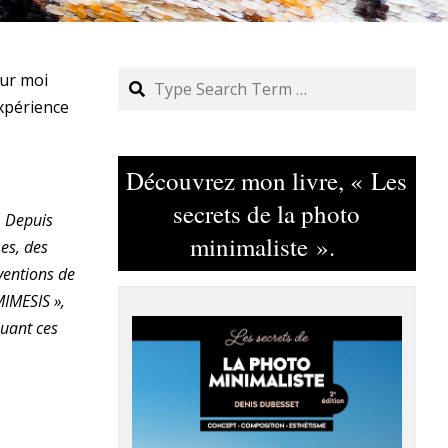
Search
our moi
expérience
Découvrez mon livre, « Les
secrets de la photo
… Depuis
minimaliste ».
mes, des
nventions de
MIMESIS »,
quant ces