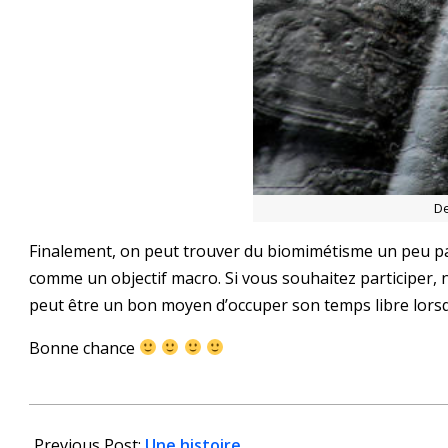
De
Finalement, on peut trouver du biomimétisme un peu par
comme un objectif macro. Si vous souhaitez participer, n
peut être un bon moyen d’occuper son temps libre lorsqu
Bonne chance
2020-
03-
Previous Post:
Une histoire