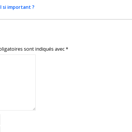
l si important ?
En continuant, vous acceptez la politique de
confidentialité
ligatoires sont indiqués avec
*