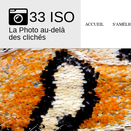
Skip
to
33 ISO
content
ACCUEIL
S’AMÉLI
La Photo au-delà
des clichés