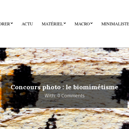
ORER
ACTU
MATÉRIEL
MACRO
MINIMALIST
Concours photo : le biomimétisme
With:
0 Comments