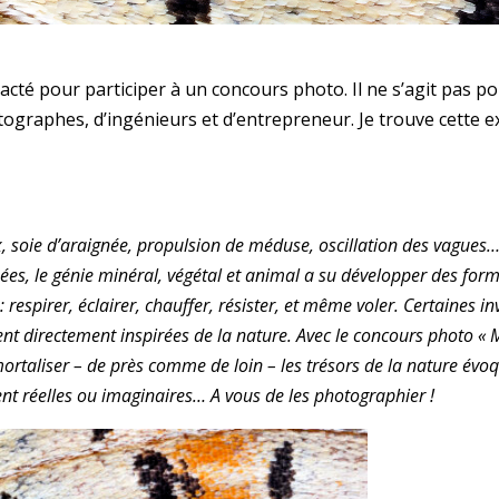
acté pour participer à un concours photo. Il ne s’agit pas p
ographes, d’ingénieurs et d’entrepreneur. Je trouve cette 
staux, soie d’araignée, propulsion de méduse, oscillation des vagues
années, le génie minéral, végétal et animal a su développer des for
respirer, éclairer, chauffer, résister, et même voler. Certaines i
ent directement inspirées de la nature. Avec le concours photo « 
rtaliser – de près comme de loin – les trésors de la nature évo
ent réelles ou imaginaires… A vous de les photographier !