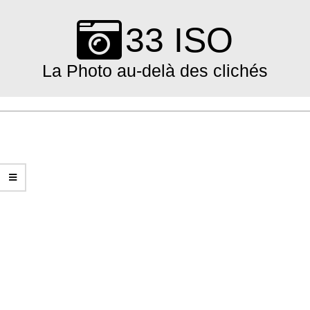
Skip
to
33 ISO
content
La Photo au-delà des clichés
Primary
Navigation
Menu