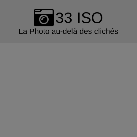
Skip
to
33 ISO
content
La Photo au-delà des clichés
Primary
Navigation
Menu