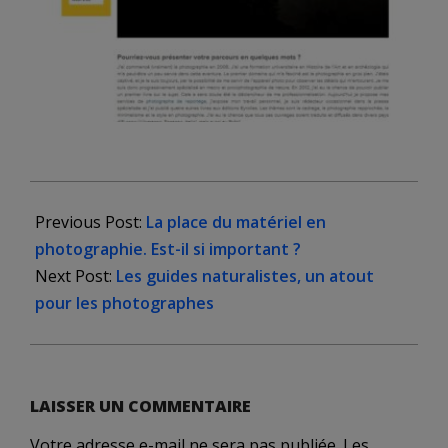
2020-
03-
Previous Post:
La place du matériel en
27
photographie. Est-il si important ?
Next Post:
Les guides naturalistes, un atout
pour les photographes
LAISSER UN COMMENTAIRE
Votre adresse e-mail ne sera pas publiée.
Les