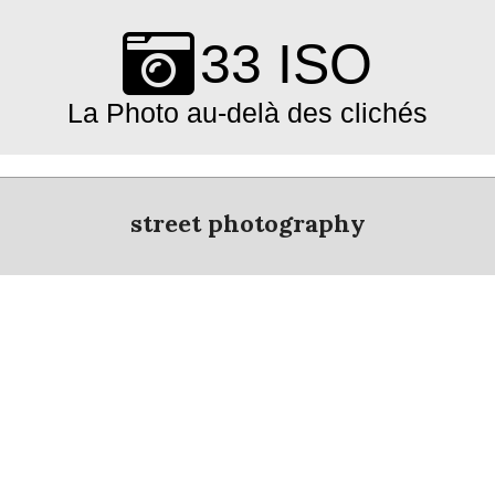
Skip
to
33 ISO
content
La Photo au-delà des clichés
Primary
Navigation
street photography
Menu