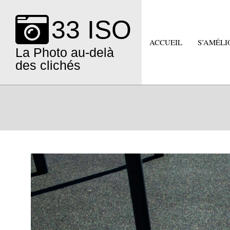
Skip
to
33 ISO
content
ACCUEIL
S’AMÉLI
La Photo au-delà
des clichés