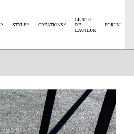
LE SITE
E
STYLE
CRÉATIONS
DE
FORUM
Pri
L’AUTEUR
Nav
Me