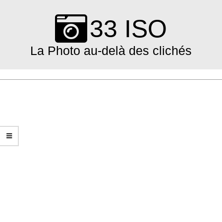
Skip
to
33 ISO
content
La Photo au-delà des clichés
Primary
Navigation
Menu