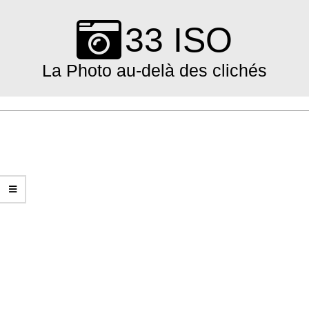
Skip
to
33 ISO
content
La Photo au-delà des clichés
Primary
Navigation
Menu