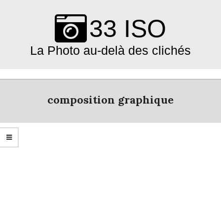
Skip
to
33 ISO
content
La Photo au-delà des clichés
Primary
Navigation
composition graphique
Menu