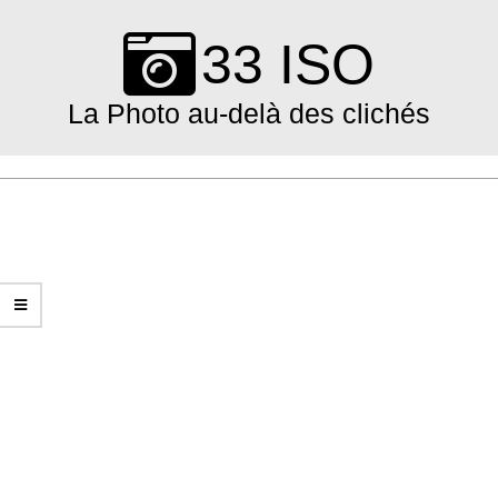
Skip
to
33 ISO
content
La Photo au-delà des clichés
Primary
Navigation
Menu