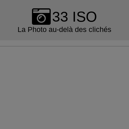
Skip
to
33 ISO
content
La Photo au-delà des clichés
Primary
Navigation
Menu