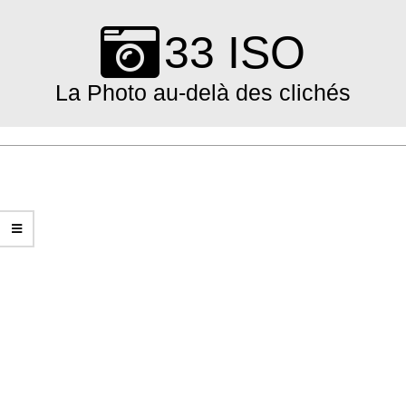
Skip
to
33 ISO
content
La Photo au-delà des clichés
Primary
Navigation
Menu