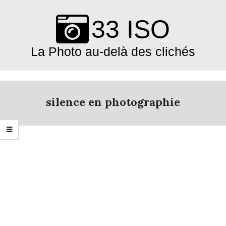
Skip
to
33 ISO
content
La Photo au-delà des clichés
Primary
Navigation
silence en photographie
Menu