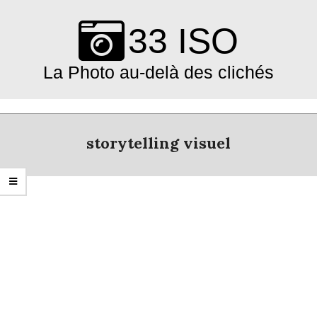
Skip
to
33 ISO
content
La Photo au-delà des clichés
Primary
Navigation
storytelling visuel
Menu