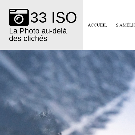
Skip
to
33 ISO
content
ACCUEIL
S’AMÉLI
La Photo au-delà
des clichés