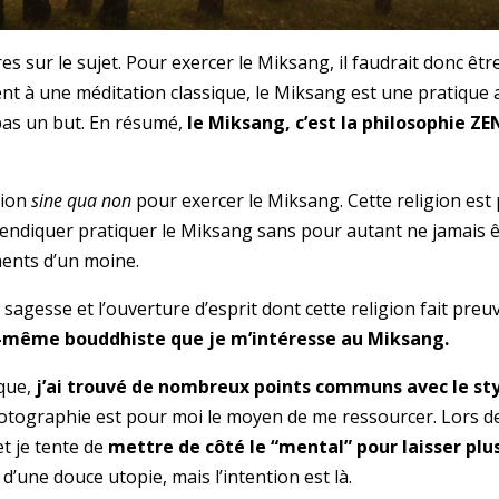
es sur le sujet. Pour exercer le Miksang, il faudrait donc êt
nt à une méditation classique, le Miksang est une pratique a
 pas un but. En résumé,
le Miksang, c’est la philosophie ZE
tion
sine qua non
pour exercer le Miksang. Cette religion est
endiquer pratiquer le Miksang sans pour autant ne jamais êt
ments d’un moine.
gesse et l’ouverture d’esprit dont cette religion fait preuv
oi-même bouddhiste que je m’intéresse au Miksang.
ique,
j’ai trouvé de nombreux points communs avec le st
hotographie est pour moi le moyen de me ressourcer. Lors de
t je tente de
mettre de côté le “mental” pour laisser plus
 d’une douce utopie, mais l’intention est là.