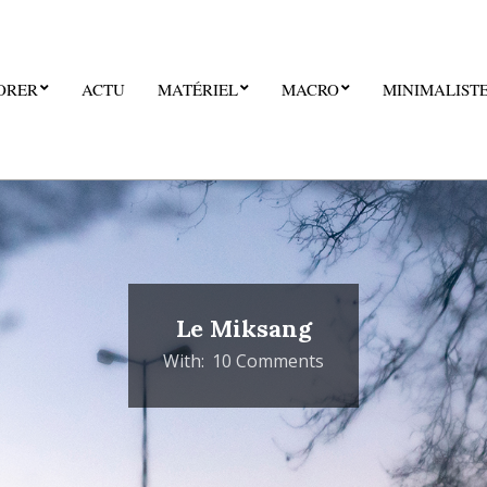
ORER
ACTU
MATÉRIEL
MACRO
MINIMALIST
Le Miksang
With:
10 Comments