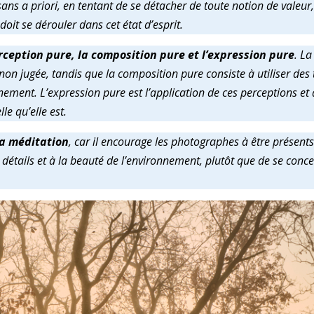
ns a priori, en tentant de se détacher de toute notion de valeur, 
oit se dérouler dans cet état d’esprit.
rception pure, la composition pure et l’expression pure
. La
En continuant, vous acceptez la politique de
confidentialité
non jugée, tandis que la composition pure consiste à utiliser des
ement. L’expression pure est l’application de ces perceptions et 
le qu’elle est.
la méditation
, car il encourage les photographes à être présents
x détails et à la beauté de l’environnement, plutôt que de se conce