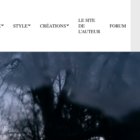
LE SITE
E
STYLE
CRÉATIONS
DE
FORUM
Pri
L’AUTEUR
Nav
Me