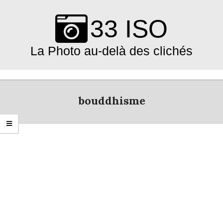
Skip
to
33 ISO
content
La Photo au-delà des clichés
Primary
Navigation
bouddhisme
Menu