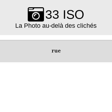
Skip
to
33 ISO
content
La Photo au-delà des clichés
Primary
Navigation
rue
Menu