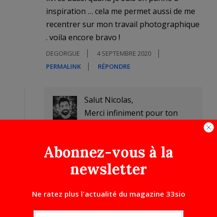
inspiration … cela me permet aussi de me
recentrer sur mon travail photographique
. voila encore bravo !
DEGORGUE
4 SEPTEMBRE 2020
PERMALINK
RÉPONDRE
Salut Nicolas,
Merci infiniment pour ton
commentaire.
AUTHOR
Et merci pour ta fidélité. Je
Abonnez-vous à la
crois savoir que tu es très
newsletter
exigeant concernant tes
lectures. Du coup, je suis flatté
Ne ratez plus l'actualité du magazine 33sio
DENIS DUBESSET