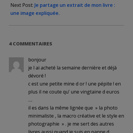
04
Next Post:
Je partage un extrait de mon livre :
une image expliquée.
4 COMMENTAIRES
bonjour
je l ai acheté la semaine dernière et déjà
dévoré !
c est une petite mine d or ! une pépite ! en
plus il ne coute qu’ une vingtaine d euros
….
il es dans la même lignée que » la photo
minimaliste , la macro créative et le style en
photographie » . je me sert des autres
livres aussi quand je suis en panne d