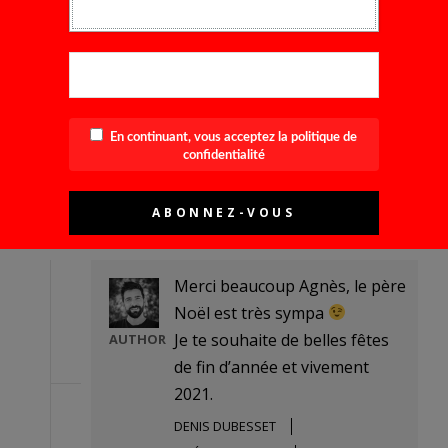
5 SEPTEMBRE 2020
PERMALINK
RÉPONDRE
je viens de le dévorer et le père noël va
m’offrir style en photographie,
En continuant, vous acceptez la politique de
impatiente….
confidentialité
AGNÈS RICHARD
5 DÉCEMBRE 2020
PERMALINK
RÉPONDRE
Merci beaucoup Agnès, le père
Noël est très sympa
Je te souhaite de belles fêtes
AUTHOR
de fin d’année et vivement
2021.
DENIS DUBESSET