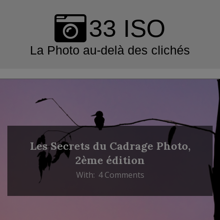
Skip
to
33 ISO
content
La Photo au-delà des clichés
Primary
Navigation
Menu
Les Secrets du Cadrage Photo,
2ème édition
With:
4 Comments