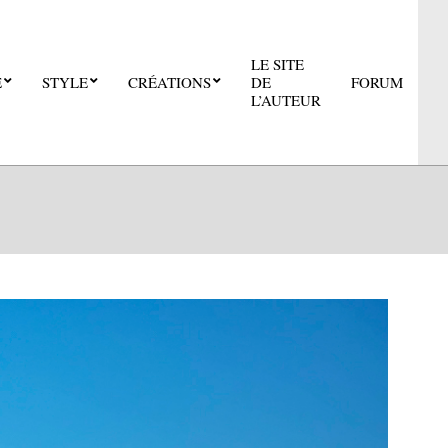
LE SITE
E
STYLE
CRÉATIONS
DE
FORUM
Pri
L’AUTEUR
Nav
Me