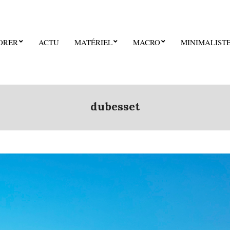
ORER
ACTU
MATÉRIEL
MACRO
MINIMALIST
dubesset