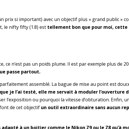
 prix si important) avec un objectif plus « grand public » 
En continuant, vous acceptez la politique de
, le nifty fifty (1.8) est
tellement bon que pour moi, cette
confidentialité
e, ce n’est pas un poids plume. Il est par exemple plus de 20
que passe partout.
 parfaitement assemblé. La bague de mise au point est do
ue je l’ai testé, elle me servait à moduler l’ouverture 
 l’exposition ou pourquoi la vitesse d’obturation. Enfin, un
ont de cet objectif
un outil extraordinaire sans aucun re
lus adapté à un boitier comme le Nikon Z9 ou le Z8 qu’à m