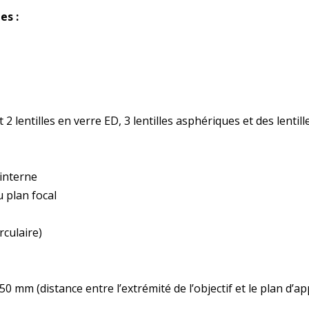
es :
2 lentilles en verre ED, 3 lentilles asphériques et des lentill
 interne
Abonnez-vous à la newsletter
u plan focal
culaire)
Ne ratez plus l'actualité du magazine 33sio
mm (distance entre l’extrémité de l’objectif et le plan d’ap