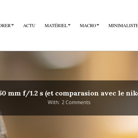
ORER
ACTU
MATÉRIEL
MACRO
MINIMALIST
50 mm f/1.2 s (et comparasion avec le nik
With:
2 Comments