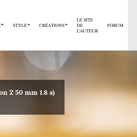
LE SITE
E
STYLE
CRÉATIONS
DE
FORUM
Pri
L’AUTEUR
Nav
Me
on Z 50 mm 1.8 s)