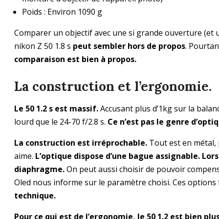
Poids : Environ 1090 g
Comparer un objectif avec une si grande ouverture (et un
nikon Z 50 1.8 s
peut sembler hors de propos
. Pourtant
comparaison est bien à propos.
La construction et l’ergonomie.
Le 50 1.2 s est massif.
Accusant plus d’1kg sur la balanc
lourd que le 24-70 f/2.8 s.
Ce n’est pas le genre d’opti
La construction est irréprochable.
Tout est en métal,
aime.
L’optique dispose d’une bague assignable. Lorsq
diaphragme.
On peut aussi choisir de pouvoir compenser
Oled nous informe sur le paramètre choisi. Ces options f
technique.
Pour ce qui est de l’ergonomie, le 50 1.2 est bien p