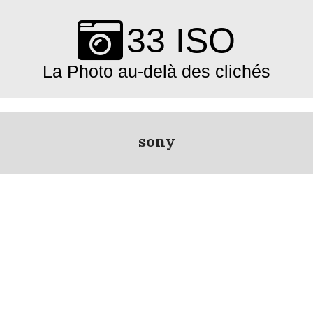
Skip
to
33 ISO
content
La Photo au-delà des clichés
Primary
Navigation
sony
Menu