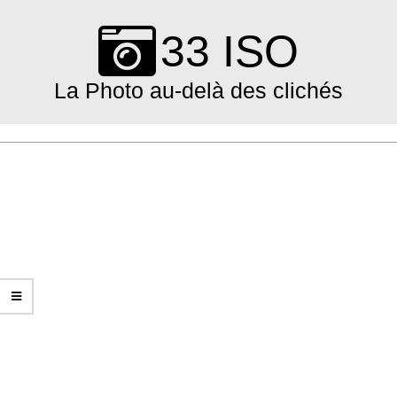
Skip
to
33 ISO
content
La Photo au-delà des clichés
Primary
Navigation
Menu