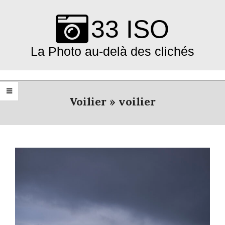
Skip
to
33 ISO
content
La Photo au-delà des clichés
Primary
Navigation
Voilier »
voilier
Menu