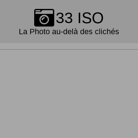
Skip
to
33 ISO
content
La Photo au-delà des clichés
Primary
Navigation
Menu