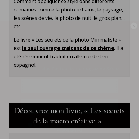
Comment appliquer ce style dans différents
domaines comme la photo urbaine, le paysage,
les scènes de vie, la photo de nuit, le gros plan…
etc.
Abonnez-vous à la
Le livre « Les secrets de la photo Minimaliste »
est
le seul ouvrage traitant de ce thème
. Il a
newsletter
été récemment traduit en allemand et en
espagnol.
Ne ratez plus l'actualité du magazine 33sio
Découvrez mon livre, « Les secrets
de la macro créative ».
En continuant, vous acceptez la politique de
confidentialité