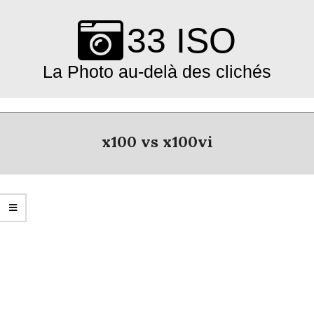
Skip
to
33 ISO
content
La Photo au-delà des clichés
Primary
Navigation
x100 vs x100vi
Menu