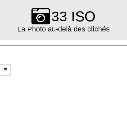
Skip
to
33 ISO
content
La Photo au-delà des clichés
Primary
Navigation
Menu