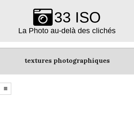
Skip
to
33 ISO
content
La Photo au-delà des clichés
Primary
Navigation
textures photographiques
Menu