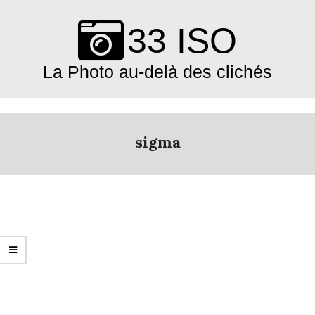
Skip
to
33 ISO
content
La Photo au-delà des clichés
Primary
Navigation
sigma
Menu