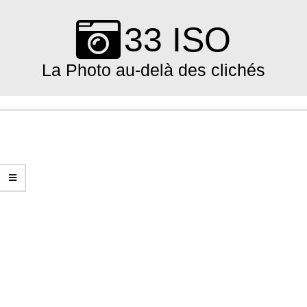
Skip
to
33 ISO
content
La Photo au-delà des clichés
Primary
Navigation
Menu