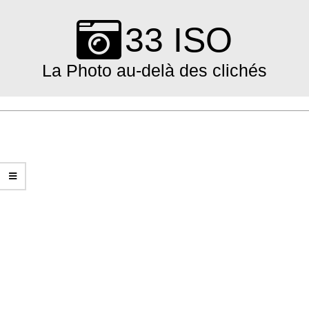
Skip
to
33 ISO
content
La Photo au-delà des clichés
Primary
Navigation
Menu