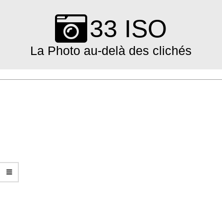
Skip
to
33 ISO
content
La Photo au-delà des clichés
Primary
Navigation
Menu